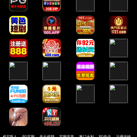
威尼斯人
PG官网
开元棋牌
官网直营
澳门永利
PG电子
注册送钱